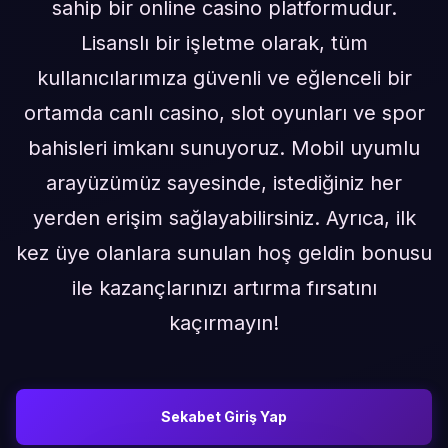
sahip bir online casino platformudur.
Lisanslı bir işletme olarak, tüm
kullanıcılarımıza güvenli ve eğlenceli bir
ortamda canlı casino, slot oyunları ve spor
bahisleri imkanı sunuyoruz. Mobil uyumlu
arayüzümüz sayesinde, istediğiniz her
yerden erişim sağlayabilirsiniz. Ayrıca, ilk
kez üye olanlara sunulan hoş geldin bonusu
ile kazançlarınızı artırma fırsatını
kaçırmayın!
Sekabet Giriş Yap