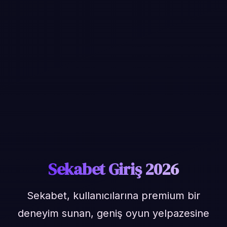
Sekabet Giriş 2026
Sekabet, kullanıcılarına premium bir
deneyim sunan, geniş oyun yelpazesine