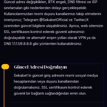
Güncel adres değişiklikleri, BTK engeli, DNS filtresi ve ISP
sınırlamaları gibi nedenlerden dolayı gerçekleşebilir.
Kullanıcılarımızdan resmi duyuru kanallarımızı takip etmelerini
öneriyoruz; Telegram @SekabetOfficial ve Twitter/X
üzerinden güncel bilgilere ulaşabilirsiniz. Ayrıca, web sitemizin
SSL sertifikasını kontrol ederek güvenli adresimizi
doğrulayabilir ve alternatif erişim yolları olarak VPN ya da
DNS 1.1.1.1/8.8.8.8 gibi yöntemleri kullanabilirsiniz.
Güncel Adresi Doğrulayın
1
Sekabet'in güncel giriş adresini resmi sosyal medya
hesaplarından veya duyuru kanallarından
doğrulamalısınız. SSL sertifikasını kontrol ederek
güvenli bir bağlantı sağlandığından emin olun.