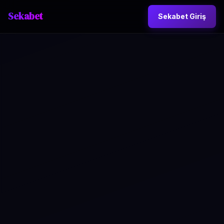
Sekabet
Sekabet Giriş