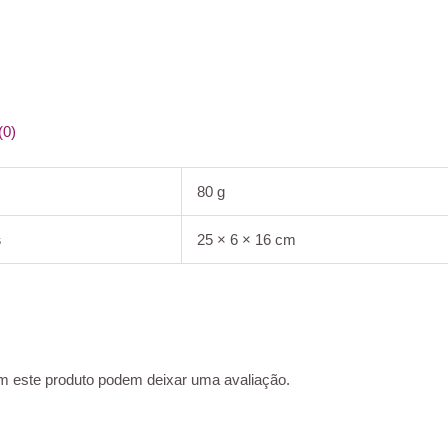
(0)
80 g
s
25 × 6 × 16 cm
m este produto podem deixar uma avaliação.