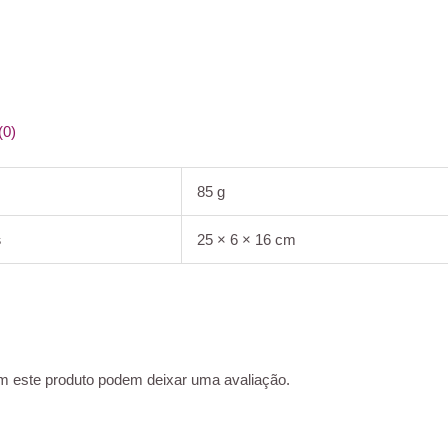
(0)
85 g
s
25 × 6 × 16 cm
m este produto podem deixar uma avaliação.