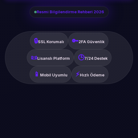
Resmi Bilgilendirme Rehberi 2026
🔒
🔑
SSL Korumalı
2FA Güvenlik
📜
🕒
Lisanslı Platform
7/24 Destek
📱
⚡
Mobil Uyumlu
Hızlı Ödeme