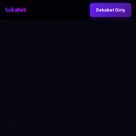
Sekabet
Sekabet Giriş