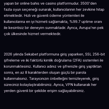
yapan bir online bahis ve casino platformudur. 3500'den
fazla oyun seçeneği sunarak, kullanıcılarının her zevkine hitap
etmektedir. Hızlı ve güvenli ödeme yöntemleri ile
kullanıcılarına en iyi hizmeti sağlamakta, %99.7 uptime oranı
ile kesintisiz bir deneyim sunmaktadır. Ayrıca, Avrupa'nın pek
çok ülkesinde hizmet vermektedir.
2026 yılında Sekabet platformuna giriş yaparken, SSL 256-bit
şifreleme ve iki faktörlü kimlik doğrulama (2FA) sistemleri ile
korunmaktesiniz. Kullanıcı adınız ve şifrenizle giriş yaptıktan
sonra, en az 8 karakterden oluşan güçlü bir parola
kullanmalısınız. Tarayıcınızın önbelleğini temizleyerek, giriş
sürecinizi kolaylaştırabilirsiniz. Ayrıca, VPN kullanarak her
yerden güvenli bir şekilde erişim sağlayabilirsiniz.